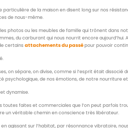
 particulière de la maison en disent long sur nos résistan
paces de nous-même.
 les photos ou les meubles de famille qui trônent dans n
ommes, du carburant qui nous nourrit encore aujourd’hui
 de certains
attachements du passé
pour pouvoir conti
é.
es, on sépare, on divise, comme si l’esprit était dissocié
é psychologique, de nos émotions, de notre nourriture e
e et dynamise.
es toutes faites et commerciales que l’on peut parfois tr
ire un véritable chemin en conscience très libérateur.
en agissant sur l’habitat, par résonnance vibratoire, no