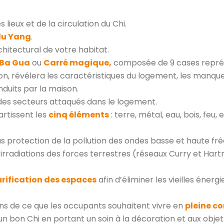
 lieux et de la circulation du Chi.
 du Yang
.
hitectural de votre habitat.
Ba Gua
ou
Carré magique,
composée de 9 cases représ
ion, révélera les caractéristiques du logement, les manqu
nduits par la maison.
des secteurs attaqués dans le logement.
artissent les
cinq éléments
: terre, métal, eau, bois, feu,
s protection de la pollution des ondes basse et haute fré
rradiations des forces terrestres (réseaux Curry et Har
urification des espaces
afin d’éliminer les vieilles énerg
ons de ce que les occupants souhaitent vivre en
pleine c
un bon Chi en portant un soin à la décoration et aux objet